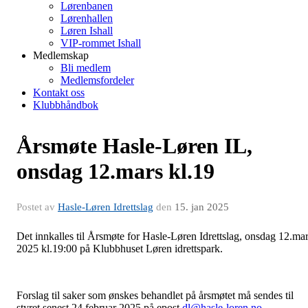
Lørenbanen
Lørenhallen
Løren Ishall
VIP-rommet Ishall
Medlemskap
Bli medlem
Medlemsfordeler
Kontakt oss
Klubbhåndbok
Årsmøte Hasle-Løren IL,
onsdag 12.mars kl.19
Postet av
Hasle-Løren Idrettslag
den
15. jan 2025
Det innkalles til Årsmøte for Hasle-Løren Idrettslag, onsdag 12.ma
2025 kl.19:00 på Klubbhuset Løren idrettspark.
Forslag til saker som ønskes behandlet på årsmøtet må sendes til
styret senest 24.februar 2025 på epost
dl@hasle-loren.no