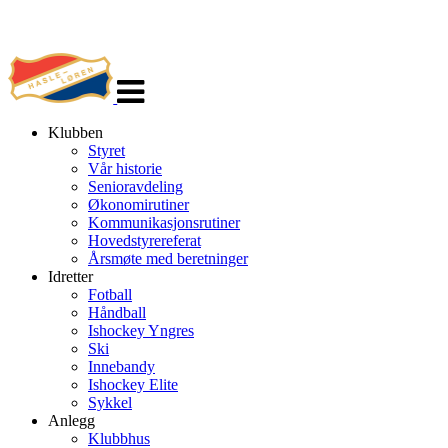
Veksle
navigasjon
Klubben
Styret
Vår historie
Senioravdeling
Økonomirutiner
Kommunikasjonsrutiner
Hovedstyrereferat
Årsmøte med beretninger
Idretter
Fotball
Håndball
Ishockey Yngres
Ski
Innebandy
Ishockey Elite
Sykkel
Anlegg
Klubbhus