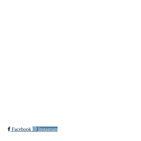
Org. nr.: 935538378
dl@hasle-loren.no
Idretter
Fotball
Håndball
Ishockey
yngres
Ski
Innebandy
Sykkel
Ishockey Elite
Bli medlem i klubben!
Trykk her for innmelding
Facebook
Instagram