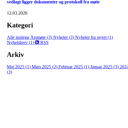
vedlagt ligger dokumenter og protokoll fra møte
12.03.2026
Kategori
Alle innlegg
Årsmøte (3)
Nyheter (3)
Nyheter fra styret (1)
Nyhetsbrev (1)
RSS
Arkiv
Mai 2025 (1)
Mars 2025 (2)
Februar 2025 (1)
Januar 2025 (3)
202
(3)
Hasle-Løren IL
Spireaveien 3
0580 Oslo