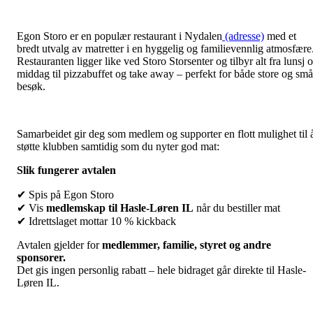
Egon Storo er en populær restaurant i Nydalen
(adresse)
med et
bredt utvalg av matretter i en hyggelig og familievennlig atmosfære
Restauranten ligger like ved Storo Storsenter og tilbyr alt fra lunsj 
middag til pizzabuffet og take away – perfekt for både store og små
besøk.
Samarbeidet gir deg som medlem og supporter en flott mulighet til 
støtte klubben samtidig som du nyter god mat:
Slik fungerer avtalen
✔ Spis på Egon Storo
✔ Vis
medlemskap til Hasle-Løren IL
når du bestiller mat
✔ Idrettslaget mottar 10 % kickback
Avtalen gjelder for
medlemmer, familie, styret og andre
sponsorer.
Det gis ingen personlig rabatt – hele bidraget går direkte til Hasle-
Løren IL.