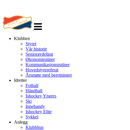
Veksle
navigasjon
Klubben
Styret
Vår historie
Senioravdeling
Økonomirutiner
Kommunikasjonsrutiner
Hovedstyrereferat
Årsmøte med beretninger
Idretter
Fotball
Håndball
Ishockey Yngres
Ski
Innebandy
Ishockey Elite
Sykkel
Anlegg
Klubbhus