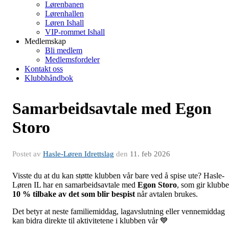
Lørenbanen
Lørenhallen
Løren Ishall
VIP-rommet Ishall
Medlemskap
Bli medlem
Medlemsfordeler
Kontakt oss
Klubbhåndbok
Samarbeidsavtale med Egon
Storo
Postet av
Hasle-Løren Idrettslag
den
11. feb 2026
Visste du at du kan støtte klubben vår bare ved å spise ute? Hasle-
Løren IL har en samarbeidsavtale med
Egon Storo
, som gir klubb
10 % tilbake av det som blir bespist
når avtalen brukes.
Det betyr at neste familiemiddag, lagavslutning eller vennemiddag
kan bidra direkte til aktivitetene i klubben vår 💙