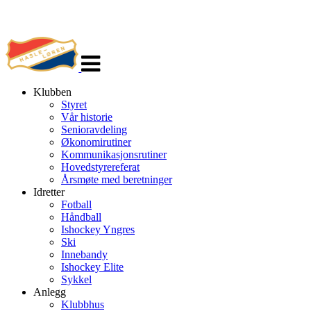
Veksle
navigasjon
Klubben
Styret
Vår historie
Senioravdeling
Økonomirutiner
Kommunikasjonsrutiner
Hovedstyrereferat
Årsmøte med beretninger
Idretter
Fotball
Håndball
Ishockey Yngres
Ski
Innebandy
Ishockey Elite
Sykkel
Anlegg
Klubbhus