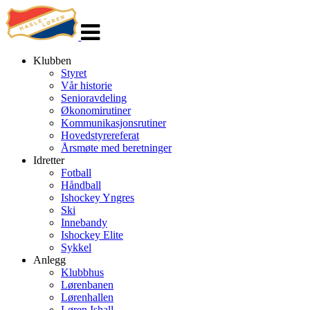
Veksle
navigasjon
Klubben
Styret
Vår historie
Senioravdeling
Økonomirutiner
Kommunikasjonsrutiner
Hovedstyrereferat
Årsmøte med beretninger
Idretter
Fotball
Håndball
Ishockey Yngres
Ski
Innebandy
Ishockey Elite
Sykkel
Anlegg
Klubbhus
Lørenbanen
Lørenhallen
Løren Ishall