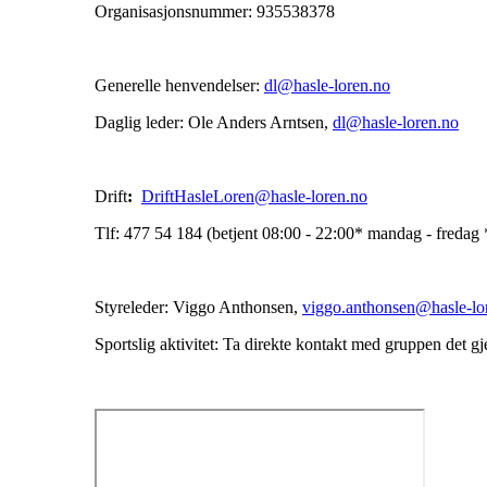
Organisasjonsnummer: 935538378
Generelle henvendelser:
dl@hasle-loren.no
Daglig leder: Ole Anders Arntsen,
dl@hasle-loren.no
Drift
:
DriftHasleLoren@hasle-loren.no
Tlf: 477 54 184 (betjent 08:00 - 22:00* mandag - fredag
Styreleder: Viggo Anthonsen,
viggo.anthonsen@hasle-lo
Sportslig aktivitet: Ta direkte kontakt med gruppen det g