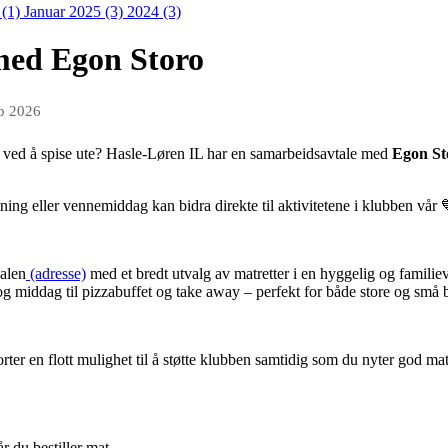
 (1)
Januar 2025 (3)
2024 (3)
med Egon Storo
eb 2026
re ved å spise ute? Hasle-Løren IL har en samarbeidsavtale med
Egon St
ning eller vennemiddag kan bidra direkte til aktivitetene i klubben vår 
alen
(adresse)
med et bredt utvalg av matretter i en hyggelig og familie
j og middag til pizzabuffet og take away – perfekt for både store og små 
r en flott mulighet til å støtte klubben samtidig som du nyter god mat
r du bestiller mat