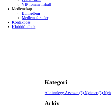
VIP-rommet Ishall
Medlemskap
Bli medlem
Medlemsfordeler
Kontakt oss
Klubbhåndbok
Kategori
Alle innlegg
Årsmøte (3)
Nyheter (3)
Nyhe
Arkiv