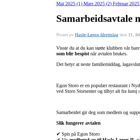
Mai 2025 (1)
Mars 2025 (2)
Februar 2025
Samarbeidsavtale 
Postet av
Hasle-Løren Idrettslag
den
11. f
Visste du at du kan støtte klubben vår ba
som blir bespist
når avtalen brukes.
Det betyr at neste familiemiddag, lagavslut
Egon Storo er en populær restaurant i Nyd
ved Storo Storsenter og tilbyr alt fra luns
Samarbeidet gir deg som medlem og supporte
Slik fungerer avtalen
✔ Spis på Egon Storo
✔ Vis
medlemskap til Hasle-Løren IL
nå