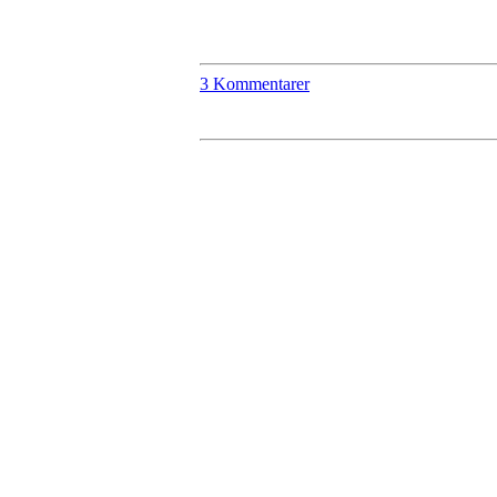
3 Kommentarer
Hasle-Løren IL
Spireaveien 3
0580 Oslo
Org. nr.: 935538378
dl@hasle-loren.no
Idretter