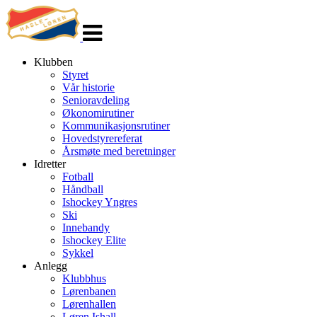
Veksle
navigasjon
Klubben
Styret
Vår historie
Senioravdeling
Økonomirutiner
Kommunikasjonsrutiner
Hovedstyrereferat
Årsmøte med beretninger
Idretter
Fotball
Håndball
Ishockey Yngres
Ski
Innebandy
Ishockey Elite
Sykkel
Anlegg
Klubbhus
Lørenbanen
Lørenhallen
Løren Ishall