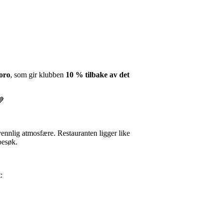
oro
, som gir klubben
10 % tilbake av det
💙
vennlig atmosfære. Restauranten ligger like
besøk.
: