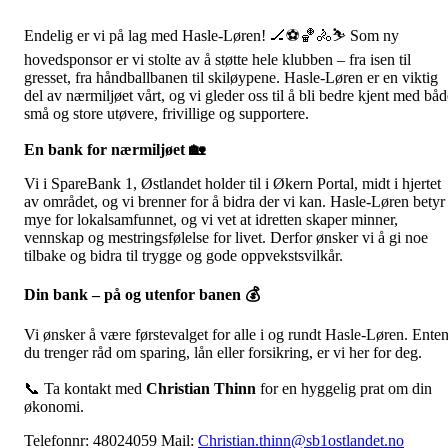
Endelig er vi på lag med Hasle-Løren! 🏒⚽🏀🚴⛷️ Som ny
hovedsponsor er vi stolte av å støtte hele klubben – fra isen til
gresset, fra håndballbanen til skiløypene. Hasle-Løren er en viktig
del av nærmiljøet vårt, og vi gleder oss til å bli bedre kjent med båd
små og store utøvere, frivillige og supportere.
En bank for nærmiljøet
🏡
Vi i SpareBank 1, Østlandet holder til i Økern Portal, midt i hjertet
av området, og vi brenner for å bidra der vi kan. Hasle-Løren betyr
mye for lokalsamfunnet, og vi vet at idretten skaper minner,
vennskap og mestringsfølelse for livet. Derfor ønsker vi å gi noe
tilbake og bidra til trygge og gode oppvekstsvilkår.
Din bank – på og utenfor banen
💰
Vi ønsker å være førstevalget for alle i og rundt Hasle-Løren. Ente
du trenger råd om sparing, lån eller forsikring, er vi her for deg.
📞 Ta kontakt med
Christian Thinn
for en hyggelig prat om din
økonomi.
Telefonnr: 48024059 Mail:
Christian.thinn@sb1ostlandet.no