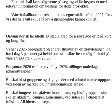
- Flerbrukshall lar stadig vente på seg, og vi får begrenset med
relevant informasjon om tidslinje for dette prosjektet.
- Våre fotballbaner er rehabilitert av egne midler våren 2025, for 
vi i det hele tatt skulle få lov å gjennomføre kampaktivitet.
Organisatorisk tar idrettslag stadig grep for å sikre god drift på kort
og lang sikt.
Vi har i 2025 oppgradert og endret struktur av driftsavdelingen, og
har i dag 3 personer på heltid som skal sikre best mulig forhold på
våre anlegg fra 7:30 – 23:00
Fra januar 2026 etablerer vi 2 nye 50% stillinger underlagt
administrasjonen.
En skal bistå gruppene og daglig leder med administrative oppgaver
ved siden av marked og inntektsbringende arbeid.
En skal fungere som aktivtetskoordinator, og bistå gruppene sine
skoler, akademi, camper, turneringer, ved siden av å etablere et
fullskala All idretts konsept.