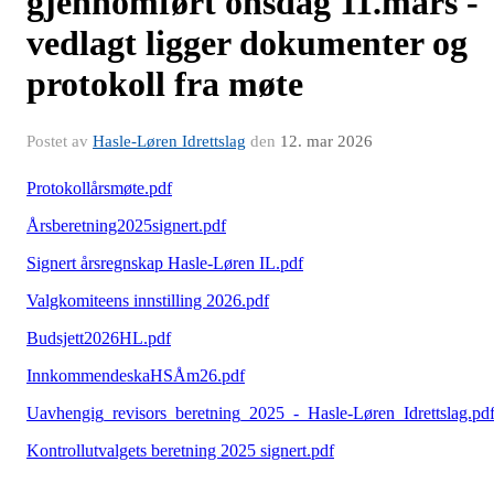
gjennomført onsdag 11.mars -
vedlagt ligger dokumenter og
protokoll fra møte
Postet av
Hasle-Løren Idrettslag
den
12. mar 2026
Protokollårsmøte.pdf
Årsberetning2025signert.pdf
Signert årsregnskap Hasle-Løren IL.pdf
Valgkomiteens innstilling 2026.pdf
Budsjett2026HL.pdf
InnkommendeskaHSÅm26.pdf
Uavhengig_revisors_beretning_2025_-_Hasle-Løren_Idrettslag.pd
Kontrollutvalgets beretning 2025 signert.pdf