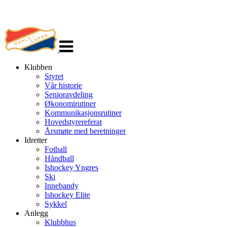
Veksle
navigasjon
Klubben
Styret
Vår historie
Senioravdeling
Økonomirutiner
Kommunikasjonsrutiner
Hovedstyrereferat
Årsmøte med beretninger
Idretter
Fotball
Håndball
Ishockey Yngres
Ski
Innebandy
Ishockey Elite
Sykkel
Anlegg
Klubbhus