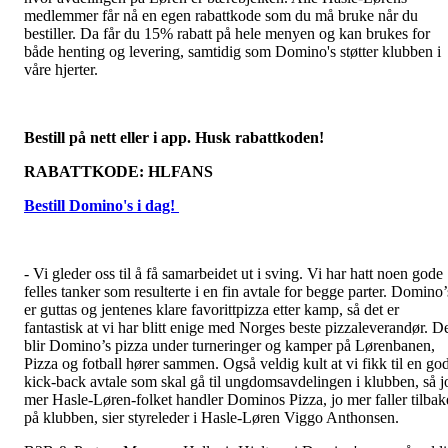
medlemmer får nå en egen rabattkode som du må bruke når du
bestiller. Da får du 15% rabatt på hele menyen og kan brukes for
både henting og levering, samtidig som Domino's støtter klubben i
våre hjerter.
Bestill på nett eller i app. Husk rabattkoden!
RABATTKODE: HLFANS
Bestill Domino's i dag!
- Vi gleder oss til å få samarbeidet ut i sving. Vi har hatt noen gode
felles tanker som resulterte i en fin avtale for begge parter. Domino’
er guttas og jentenes klare favorittpizza etter kamp, så det er
fantastisk at vi har blitt enige med Norges beste pizzaleverandør. D
blir Domino’s pizza under turneringer og kamper på Lørenbanen,
Pizza og fotball hører sammen. Også veldig kult at vi fikk til en go
kick-back avtale som skal gå til ungdomsavdelingen i klubben, så j
mer Hasle-Løren-folket handler Dominos Pizza, jo mer faller tilbak
på klubben, sier styreleder i Hasle-Løren Viggo Anthonsen.