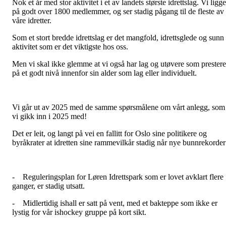
Nok et år med stor aktivitet i et av landets største idrettslag. Vi ligge
på godt over 1800 medlemmer, og ser stadig pågang til de fleste av
våre idretter.
Som et stort bredde idrettslag er det mangfold, idrettsglede og sunn
aktivitet som er det viktigste hos oss.
Men vi skal ikke glemme at vi også har lag og utøvere som prestere
på et godt nivå innenfor sin alder som lag eller individuelt.
Vi går ut av 2025 med de samme spørsmålene om vårt anlegg, som
vi gikk inn i 2025 med!
Det er leit, og langt på vei en fallitt for Oslo sine politikere og
byråkrater at idretten sine rammevilkår stadig når nye bunnrekorder
- Reguleringsplan for Løren Idrettspark som er lovet avklart flere
ganger, er stadig utsatt.
- Midlertidig ishall er satt på vent, med et bakteppe som ikke er
lystig for vår ishockey gruppe på kort sikt.