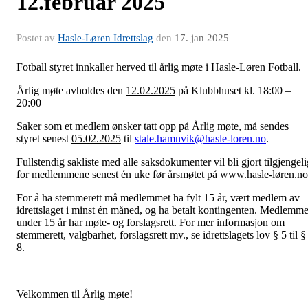
12.februar 2025
Postet av
Hasle-Løren Idrettslag
den
17. jan 2025
Fotball styret innkaller herved til årlig møte i Hasle-Løren Fotball.
Årlig møte avholdes den
12.02.2025
på Klubbhuset kl. 18:00 –
20:00
Saker som et medlem ønsker tatt opp på Årlig møte, må sendes
styret senest
05.02.2025
til
stale.hamnvik@hasle-loren.no
.
Fullstendig sakliste med alle saksdokumenter vil bli gjort tilgjengeli
for medlemmene senest én uke før årsmøtet på www.hasle-løren.no
For å ha stemmerett må medlemmet ha fylt 15 år, vært medlem av
idrettslaget i minst én måned, og ha betalt kontingenten. Medlemme
under 15 år har møte- og forslagsrett. For mer informasjon om
stemmerett, valgbarhet, forslagsrett mv., se idrettslagets lov § 5 til §
8.
Velkommen til Årlig møte!