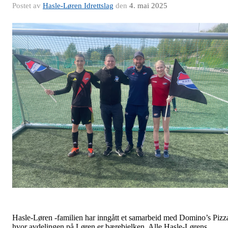
Postet av
Hasle-Løren Idrettslag
den
4. mai 2025
Hasle-Løren -familien har inngått et samarbeid med Domino’s Pizz
hvor avdelingen på Løren er bærebjelken. Alle Hasle-Lørens