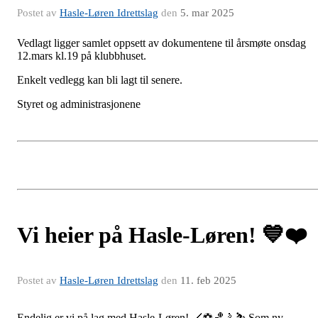
Postet av
Hasle-Løren Idrettslag
den
5. mar 2025
Vedlagt ligger samlet oppsett av dokumentene til årsmøte onsdag
12.mars kl.19 på klubbhuset.
Enkelt vedlegg kan bli lagt til senere.
Styret og administrasjonene
Vi heier på Hasle-Løren! 💙❤️
Postet av
Hasle-Løren Idrettslag
den
11. feb 2025
Endelig er vi på lag med Hasle-Løren! 🏒⚽🏀🚴⛷️ Som ny