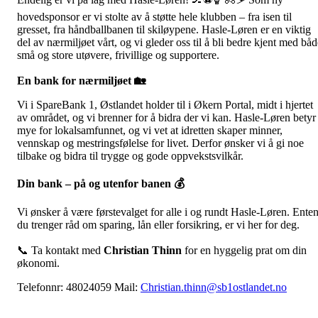
hovedsponsor er vi stolte av å støtte hele klubben – fra isen til
gresset, fra håndballbanen til skiløypene. Hasle-Løren er en viktig
del av nærmiljøet vårt, og vi gleder oss til å bli bedre kjent med båd
små og store utøvere, frivillige og supportere.
En bank for nærmiljøet
🏡
Vi i SpareBank 1, Østlandet holder til i Økern Portal, midt i hjertet
av området, og vi brenner for å bidra der vi kan. Hasle-Løren betyr
mye for lokalsamfunnet, og vi vet at idretten skaper minner,
vennskap og mestringsfølelse for livet. Derfor ønsker vi å gi noe
tilbake og bidra til trygge og gode oppvekstsvilkår.
Din bank – på og utenfor banen
💰
Vi ønsker å være førstevalget for alle i og rundt Hasle-Løren. Ente
du trenger råd om sparing, lån eller forsikring, er vi her for deg.
📞 Ta kontakt med
Christian Thinn
for en hyggelig prat om din
økonomi.
Telefonnr: 48024059 Mail:
Christian.thinn@sb1ostlandet.no