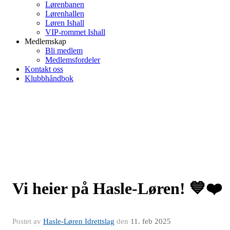
Lørenbanen
Lørenhallen
Løren Ishall
VIP-rommet Ishall
Medlemskap
Bli medlem
Medlemsfordeler
Kontakt oss
Klubbhåndbok
Vi heier på Hasle-Løren! 💙❤️
Postet av
Hasle-Løren Idrettslag
den
11. feb 2025