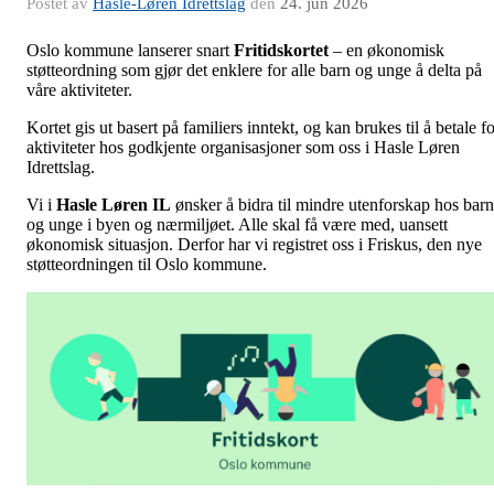
Postet av
Hasle-Løren Idrettslag
den
24. jun 2026
Oslo kommune lanserer snart
Fritidskortet
– en økonomisk
støtteordning som gjør det enklere for alle barn og unge å delta på
våre aktiviteter.
Kortet gis ut basert på familiers inntekt, og kan brukes til å betale f
aktiviteter hos godkjente organisasjoner som oss i Hasle Løren
Idrettslag.
Vi i
Hasle Løren IL
ønsker å bidra til mindre utenforskap hos barn
og unge i byen og nærmiljøet. Alle skal få være med, uansett
økonomisk situasjon. Derfor har vi registret oss i Friskus, den nye
støtteordningen til Oslo kommune.