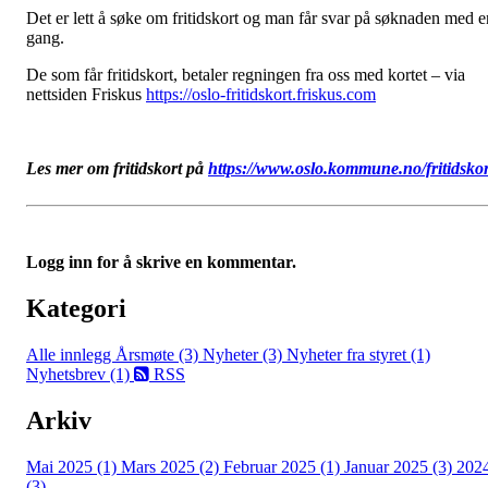
Det er lett å søke om fritidskort og man får svar på søknaden med e
gang.
De som får fritidskort, betaler regningen fra oss med kortet – via
nettsiden Friskus
https://oslo-fritidskort.friskus.com
Les mer om fritidskort på
https://www.oslo.kommune.no/fritidskor
Logg inn for å skrive en kommentar.
Kategori
Alle innlegg
Årsmøte (3)
Nyheter (3)
Nyheter fra styret (1)
Nyhetsbrev (1)
RSS
Arkiv
Mai 2025 (1)
Mars 2025 (2)
Februar 2025 (1)
Januar 2025 (3)
202
(3)