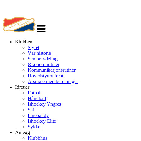
Veksle
navigasjon
Klubben
Styret
Vår historie
Senioravdeling
Økonomirutiner
Kommunikasjonsrutiner
Hovedstyrereferat
Årsmøte med beretninger
Idretter
Fotball
Håndball
Ishockey Yngres
Ski
Innebandy
Ishockey Elite
Sykkel
Anlegg
Klubbhus