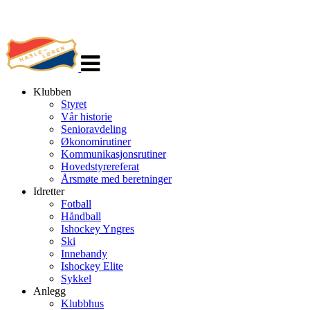
Veksle
navigasjon
Klubben
Styret
Vår historie
Senioravdeling
Økonomirutiner
Kommunikasjonsrutiner
Hovedstyrereferat
Årsmøte med beretninger
Idretter
Fotball
Håndball
Ishockey Yngres
Ski
Innebandy
Ishockey Elite
Sykkel
Anlegg
Klubbhus