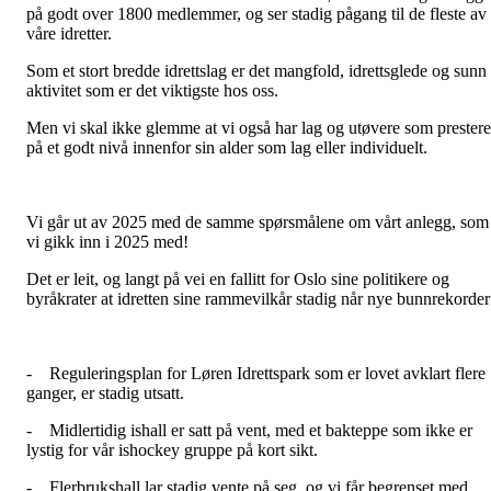
på godt over 1800 medlemmer, og ser stadig pågang til de fleste av
våre idretter.
Som et stort bredde idrettslag er det mangfold, idrettsglede og sunn
aktivitet som er det viktigste hos oss.
Men vi skal ikke glemme at vi også har lag og utøvere som prestere
på et godt nivå innenfor sin alder som lag eller individuelt.
Vi går ut av 2025 med de samme spørsmålene om vårt anlegg, som
vi gikk inn i 2025 med!
Det er leit, og langt på vei en fallitt for Oslo sine politikere og
byråkrater at idretten sine rammevilkår stadig når nye bunnrekorder
- Reguleringsplan for Løren Idrettspark som er lovet avklart flere
ganger, er stadig utsatt.
- Midlertidig ishall er satt på vent, med et bakteppe som ikke er
lystig for vår ishockey gruppe på kort sikt.
- Flerbrukshall lar stadig vente på seg, og vi får begrenset med