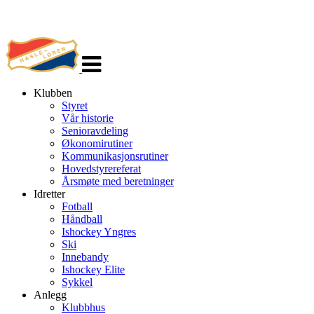
Veksle
navigasjon
Klubben
Styret
Vår historie
Senioravdeling
Økonomirutiner
Kommunikasjonsrutiner
Hovedstyrereferat
Årsmøte med beretninger
Idretter
Fotball
Håndball
Ishockey Yngres
Ski
Innebandy
Ishockey Elite
Sykkel
Anlegg
Klubbhus