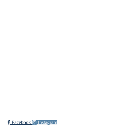
Org. nr.: 935538378
dl@hasle-loren.no
Idretter
Fotball
Håndball
Ishockey
yngres
Ski
Innebandy
Sykkel
Ishockey Elite
Bli medlem i klubben!
Trykk her for innmelding
Facebook
Instagram