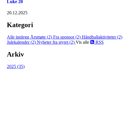
Luke 20
20.12.2025
Kategori
Alle innlegg
Årsmøte (2)
Fra sponsor (2)
Håndballaktiviteter (2)
Julekalender (2)
Nyheter fra styret (2)
Vis alle
RSS
Arkiv
2025 (35)
Hasle-Løren IL
Spireaveien 3
0580 Oslo