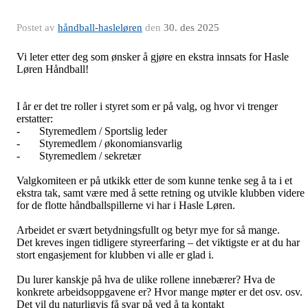
Postet av
håndball-hasleløren
den
30. des 2025
Vi leter etter deg som ønsker å gjøre en ekstra innsats for Hasle
Løren Håndball!
I år er det tre roller i styret som er på valg, og hvor vi trenger
erstatter:
- Styremedlem / Sportslig leder
- Styremedlem / økonomiansvarlig
- Styremedlem / sekretær
Valgkomiteen er på utkikk etter de som kunne tenke seg å ta i et
ekstra tak, samt være med å sette retning og utvikle klubben videre
for de flotte håndballspillerne vi har i Hasle Løren.
Arbeidet er svært betydningsfullt og betyr mye for så mange.
Det kreves ingen tidligere styreerfaring – det viktigste er at du har
stort engasjement for klubben vi alle er glad i.
Du lurer kanskje på hva de ulike rollene innebærer? Hva de
konkrete arbeidsoppgavene er? Hvor mange møter er det osv. osv.
Det vil du naturligvis få svar på ved å ta kontakt