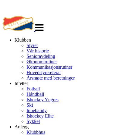
Veksle
navigasjon
Klubben
Styret
Vår historie
Senioravdeling
Økonomirutiner
Kommunikasjonsrutiner
Hovedstyrereferat
Årsmøte med beretninger
Idretter
Fotball
Håndball
Ishockey Yngres
Ski
Innebandy
Ishockey Elite
Sykkel
Anlegg
Klubbhus