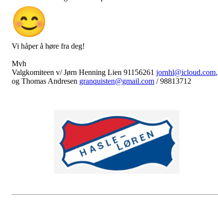
Vi håper å høre fra deg!
Mvh
Valgkomiteen v/ Jørn Henning Lien 91156261
jornhl@icloud.com
,
og Thomas Andresen
granquisten@gmail.com
/ 98813712