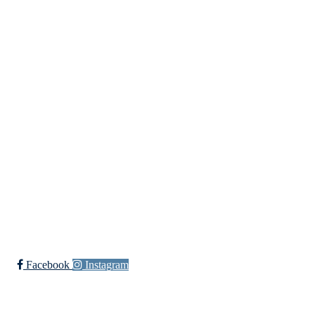
dl@hasle-loren.no
Idretter
Fotball
Håndball
Ishockey
yngres
Ski
Innebandy
Sykkel
Ishockey Elite
Bli medlem i klubben!
Trykk her for innmelding
Facebook
Instagram