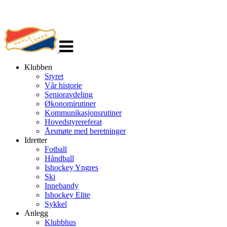
Veksle
navigasjon
Klubben
Styret
Vår historie
Senioravdeling
Økonomirutiner
Kommunikasjonsrutiner
Hovedstyrereferat
Årsmøte med beretninger
Idretter
Fotball
Håndball
Ishockey Yngres
Ski
Innebandy
Ishockey Elite
Sykkel
Anlegg
Klubbhus