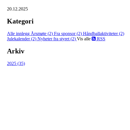
20.12.2025
Kategori
Alle innlegg
Årsmøte (2)
Fra sponsor (2)
Håndballaktiviteter (2)
Julekalender (2)
Nyheter fra styret (2)
Vis alle
RSS
Arkiv
2025 (35)
Hasle-Løren IL
Spireaveien 3
0580 Oslo
Org. nr.: 935538378