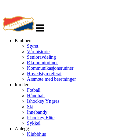
Veksle
navigasjon
Klubben
Styret
Vår historie
Senioravdeling
Økonomirutiner
Kommunikasjonsrutiner
Hovedstyrereferat
Årsmøte med beretninger
Idretter
Fotball
Håndball
Ishockey Yngres
Ski
Innebandy
Ishockey Elite
Sykkel
Anlegg
Klubbhus