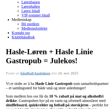
Lørenbanen
Lørenhallen
Løren Ishall
VIP-rommet Ishall
Medlemskap
Bli medlem
Medlemsfordeler
Kontakt oss
Klubbhåndbok
Hasle-Løren + Hasle Linie
Gastropub = Julekos!
Postet av
håndball-hasleløren
den
24. nov 2025
Vi er stolte av å ha
Hasle Linie Gastropub
som samarbeidspartner
– et samlingssted for både små og store anledninger!
Som medlem hos oss får du
10 % rabatt på mat og alkoholfri
drikke
. Gastropuben byr på en varm og uformell atmosfære med
shuffleboard, quizkvelder og fotball på storskjerm
– perfekt for