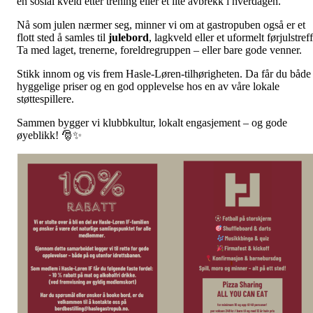
en sosial kveld etter trening eller et lite avbrekk i hverdagen.
Nå som julen nærmer seg, minner vi om at gastropuben også er et
flott sted å samles til
julebord
, lagkveld eller et uformelt førjulstreff
Ta med laget, trenerne, foreldregruppen – eller bare gode venner.
Stikk innom og vis frem Hasle-Løren-tilhørigheten. Da får du både
hyggelige priser og en god opplevelse hos en av våre lokale
støttespillere.
Sammen bygger vi klubbkultur, lokalt engasjement – og gode
øyeblikk! 🎅✨