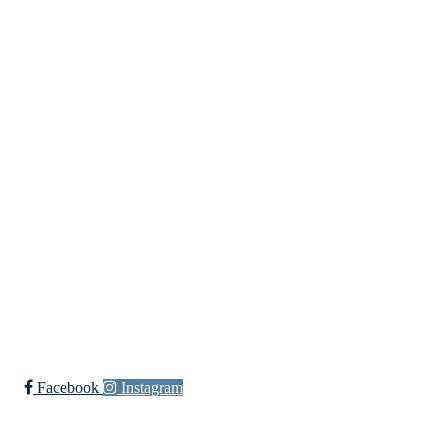
dl@hasle-loren.no
Idretter
Fotball
Håndball
Ishockey
yngres
Ski
Innebandy
Sykkel
Ishockey Elite
Bli medlem i klubben!
Trykk her for innmelding
Facebook
Instagram