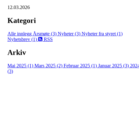
12.03.2026
Kategori
Alle innlegg
Årsmøte (3)
Nyheter (3)
Nyheter fra styret (1)
Nyhetsbrev (1)
RSS
Arkiv
Mai 2025 (1)
Mars 2025 (2)
Februar 2025 (1)
Januar 2025 (3)
202
(3)
Hasle-Løren IL
Spireaveien 3
0580 Oslo
Org. nr.: 935538378