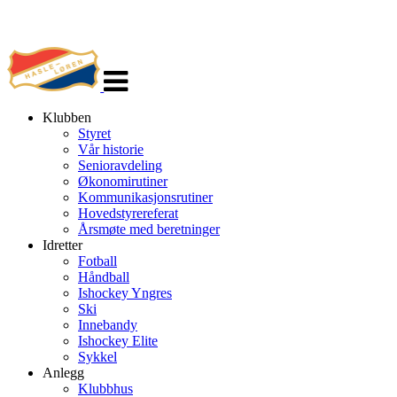
Veksle
navigasjon
Klubben
Styret
Vår historie
Senioravdeling
Økonomirutiner
Kommunikasjonsrutiner
Hovedstyrereferat
Årsmøte med beretninger
Idretter
Fotball
Håndball
Ishockey Yngres
Ski
Innebandy
Ishockey Elite
Sykkel
Anlegg
Klubbhus