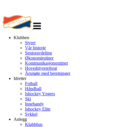
Veksle
navigasjon
Klubben
Styret
Vår historie
Senioravdeling
Økonomirutiner
Kommunikasjonsrutiner
Hovedstyrereferat
Årsmøte med beretninger
Idretter
Fotball
Håndball
Ishockey Yngres
Ski
Innebandy
Ishockey Elite
Sykkel
Anlegg
Klubbhus