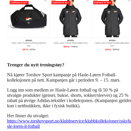
Trenger du nytt treningstøy?
Nå kjører Torshov Sport kampanje på Hasle-Løren Fotball-
kolleksjonen på nett. Kampanjen går i perioden 9. – 15. mars.
Logg inn som medlem av Hasle-Løren fotball og få 50 % på
utvalgte produkter (genser, bukse, shorts, sokker/sleeves) og 25 %
rabatt på øvrige Adidas-tekstiler i kolleksjonen. (Kampanjen gjelde
kun i nettbutikken, ikke i fysisk butikk).
Her finner du utvalget:
https://www.torshovsport.no/klubbservice/klubbkolleksjoner/oslo/h
sle-loren-il-fotball