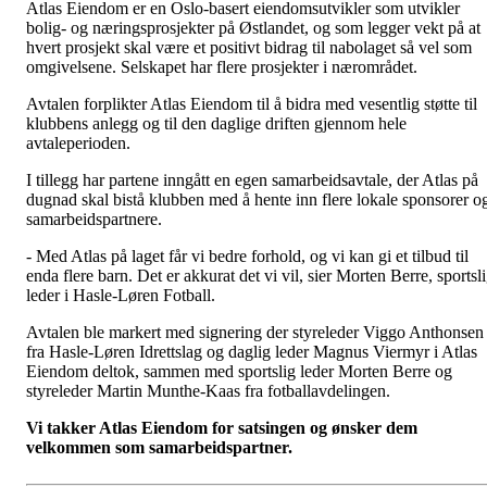
Atlas Eiendom er en Oslo-basert eiendomsutvikler som utvikler
bolig- og næringsprosjekter på Østlandet, og som legger vekt på at
hvert prosjekt skal være et positivt bidrag til nabolaget så vel som
omgivelsene. Selskapet har flere prosjekter i nærområdet.
Avtalen forplikter Atlas Eiendom til å bidra med vesentlig støtte til
klubbens anlegg og til den daglige driften gjennom hele
avtaleperioden.
I tillegg har partene inngått en egen samarbeidsavtale, der Atlas på
dugnad skal bistå klubben med å hente inn flere lokale sponsorer o
samarbeidspartnere.
- Med Atlas på laget får vi bedre forhold, og vi kan gi et tilbud til
enda flere barn. Det er akkurat det vi vil, sier Morten Berre, sportsl
leder i Hasle-Løren Fotball.
Avtalen ble markert med signering der styreleder Viggo Anthonsen
fra Hasle-Løren Idrettslag og daglig leder Magnus Viermyr i Atlas
Eiendom deltok, sammen med sportslig leder Morten Berre og
styreleder Martin Munthe-Kaas fra fotballavdelingen.
Vi takker Atlas Eiendom for satsingen og ønsker dem
velkommen som samarbeidspartner.