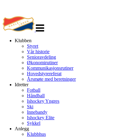
Veksle
navigasjon
Klubben
Styret
Vår historie
Senioravdeling
Økonomirutiner
Kommunikasjonsrutiner
Hovedstyrereferat
Årsmøte med beretninger
Idretter
Fotball
Håndball
Ishockey Yngres
Ski
Innebandy
Ishockey Elite
Sykkel
Anlegg
Klubbhus