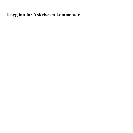
Logg inn for å skrive en kommentar.
Hasle-Løren IL
Spireaveien 3
0580 Oslo
Org. nr.: 935538378
dl@hasle-loren.no
Idretter
Fotball
Håndball
Ishockey
yngres
Ski
Innebandy