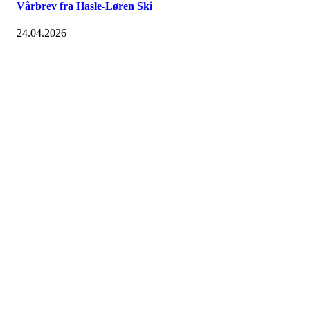
Vårbrev fra Hasle-Løren Ski
24.04.2026
Hasle-Løren IL
Spireaveien 3
0580 Oslo
Org. nr.: 935538378
dl@hasle-loren.no
Idretter
Fotball
Håndball
Ishockey
yngres
Ski
Innebandy