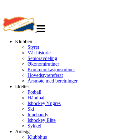
Veksle
navigasjon
Klubben
Styret
Vår historie
Senioravdeling
Økonomirutiner
Kommunikasjonsrutiner
Hovedstyrereferat
Årsmøte med beretninger
Idretter
Fotball
Håndball
Ishockey Yngres
Ski
Innebandy
Ishockey Elite
Sykkel
Anlegg
Klubbhus