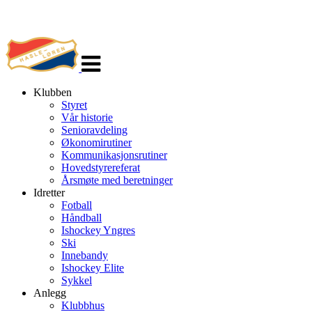
Veksle
navigasjon
Klubben
Styret
Vår historie
Senioravdeling
Økonomirutiner
Kommunikasjonsrutiner
Hovedstyrereferat
Årsmøte med beretninger
Idretter
Fotball
Håndball
Ishockey Yngres
Ski
Innebandy
Ishockey Elite
Sykkel
Anlegg
Klubbhus