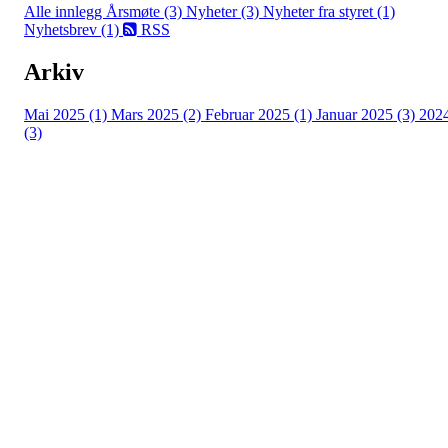
Alle innlegg
Årsmøte (3)
Nyheter (3)
Nyheter fra styret (1)
Nyhetsbrev (1)
RSS
Arkiv
Mai 2025 (1)
Mars 2025 (2)
Februar 2025 (1)
Januar 2025 (3)
202
(3)
Hasle-Løren IL
Spireaveien 3
0580 Oslo
Org. nr.: 935538378
dl@hasle-loren.no
Idretter