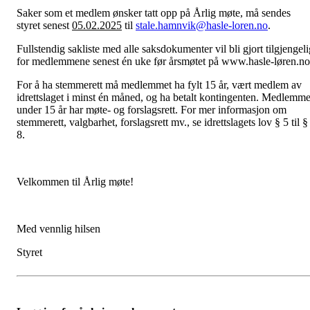
Saker som et medlem ønsker tatt opp på Årlig møte, må sendes
styret senest
05.02.2025
til
stale.hamnvik@hasle-loren.no
.
Fullstendig sakliste med alle saksdokumenter vil bli gjort tilgjengeli
for medlemmene senest én uke før årsmøtet på www.hasle-løren.no
For å ha stemmerett må medlemmet ha fylt 15 år, vært medlem av
idrettslaget i minst én måned, og ha betalt kontingenten. Medlemme
under 15 år har møte- og forslagsrett. For mer informasjon om
stemmerett, valgbarhet, forslagsrett mv., se idrettslagets lov § 5 til §
8.
Velkommen til Årlig møte!
Med vennlig hilsen
Styret