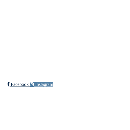
Fotball
Håndball
Ishockey
yngres
Ski
Innebandy
Sykkel
Ishockey Elite
Bli medlem i klubben!
Trykk her for innmelding
Facebook
Instagram