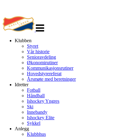
Veksle
navigasjon
Klubben
Styret
Vår historie
Senioravdeling
Økonomirutiner
Kommunikasjonsrutiner
Hovedstyrereferat
Årsmøte med beretninger
Idretter
Fotball
Håndball
Ishockey Yngres
Ski
Innebandy
Ishockey Elite
Sykkel
Anlegg
Klubbhus