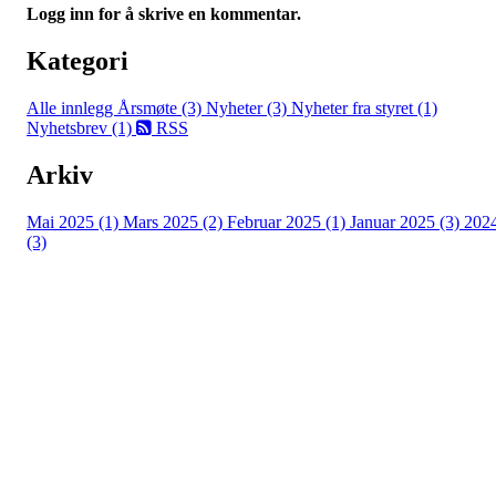
Logg inn for å skrive en kommentar.
Kategori
Alle innlegg
Årsmøte (3)
Nyheter (3)
Nyheter fra styret (1)
Nyhetsbrev (1)
RSS
Arkiv
Mai 2025 (1)
Mars 2025 (2)
Februar 2025 (1)
Januar 2025 (3)
202
(3)
Hasle-Løren IL
Spireaveien 3
0580 Oslo
Org. nr.: 935538378