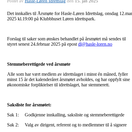
Postet av
Hasle-Løren Idrettslag
den
15. jan 2025
Det innkalles til Årsmøte for Hasle-Løren Idrettslag, onsdag 12.ma
2025 kl.19:00 på Klubbhuset Løren idrettspark.
Forslag til saker som ønskes behandlet på årsmøtet må sendes til
styret senest 24.februar 2025 på epost
dl@hasle-loren.no
Stemmeberettigede ved årsmøte
Alle som har vært medlem av idrettslaget i minst én måned, fyller
minst 15 år det kalenderåret årsmøtet avholdes, og har oppfylt sine
økonomiske forpliktelser til idrettslaget, har stemmerett.
Saksliste for årsmøtet:
Sak 1: Godkjenne innkalling, saksliste og stemmeberettigede
Sak 2: Valg av dirigent, referent og to medlemmer til å signere