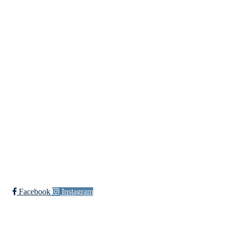
dl@hasle-loren.no
Idretter
Fotball
Håndball
Ishockey
yngres
Ski
Innebandy
Sykkel
Ishockey Elite
Bli medlem i klubben!
Trykk her for innmelding
Facebook
Instagram