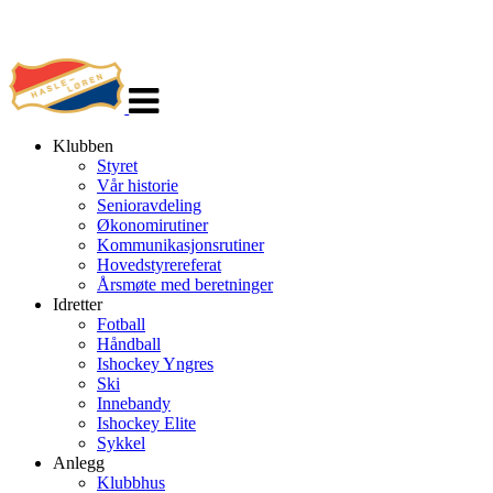
Veksle
navigasjon
Klubben
Styret
Vår historie
Senioravdeling
Økonomirutiner
Kommunikasjonsrutiner
Hovedstyrereferat
Årsmøte med beretninger
Idretter
Fotball
Håndball
Ishockey Yngres
Ski
Innebandy
Ishockey Elite
Sykkel
Anlegg
Klubbhus