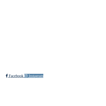
Idretter
Fotball
Håndball
Ishockey
yngres
Ski
Innebandy
Sykkel
Ishockey Elite
Bli medlem i klubben!
Trykk her for innmelding
Facebook
Instagram