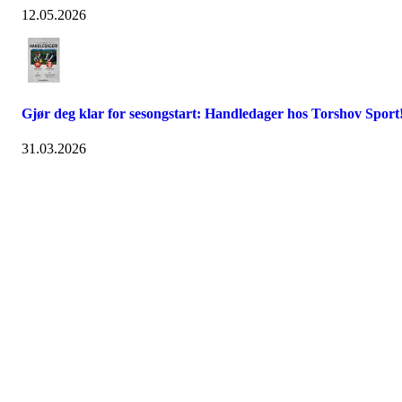
12.05.2026
Gjør deg klar for sesongstart: Handledager hos Torshov Sport
31.03.2026
Hasle-Løren IL
Spireaveien 3
0580 Oslo
Org. nr.: 935538378
dl@hasle-loren.no