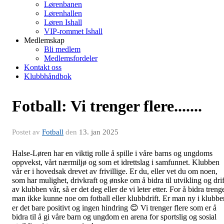
Lørenbanen
Lørenhallen
Løren Ishall
VIP-rommet Ishall
Medlemskap
Bli medlem
Medlemsfordeler
Kontakt oss
Klubbhåndbok
Fotball: Vi trenger flere.......
Postet av
Fotball
den
13. jan 2025
Halse-Løren har en viktig rolle å spille i våre barns og ungdoms
oppvekst, vårt nærmiljø og som et idrettslag i samfunnet. Klubben
vår er i hovedsak drevet av frivillige. Er du, eller vet du om noen,
som har mulighet, drivkraft og ønske om å bidra til utvikling og drif
av klubben vår, så er det deg eller de vi leter etter. For å bidra treng
man ikke kunne noe om fotball eller klubbdrift. Er man ny i klubbe
er det bare positivt og ingen hindring 😊 Vi trenger flere som er å
bidra til å gi våre barn og ungdom en arena for sportslig og sosial