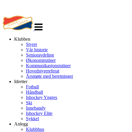
Veksle
navigasjon
Klubben
Styret
Vår historie
Senioravdeling
Økonomirutiner
Kommunikasjonsrutiner
Hovedstyrereferat
Årsmøte med beretninger
Idretter
Fotball
Håndball
Ishockey Yngres
Ski
Innebandy
Ishockey Elite
Sykkel
Anlegg
Klubbhus