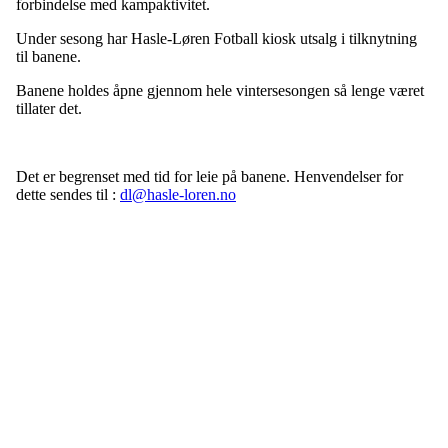
forbindelse med kampaktivitet.
Under sesong har Hasle-Løren Fotball kiosk utsalg i tilknytning
til banene.
Banene holdes åpne gjennom hele vintersesongen så lenge været
tillater det.
Det er begrenset med tid for leie på banene. Henvendelser for
dette sendes til :
dl@hasle-loren.no
Hasle-Løren IL