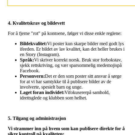
4. Kvalitetskrav og bildevett
For å fjerne "rot" på kontoene, følger vi disse enkle reglene:
Bildekvalitet:
Vi poster kun skarpe bilder med godt lys
ifeeden. Er bildet av lav kvalitet, kan det heller brukes i
en Story (Instagram).
Språk:
Vi skriver korrekt norsk. Bruk stor forbokstav,
sjekk rettskriving, og vær sparsommelig medemojispå
Facebook.
Personvern:
Det er den som poster sitt ansvar å sørge
for at vi har samtykke til å publisere bilder av de
involverte, spesielt barn og unge.
Laget foran individet:
Vifokusererpå samhold,
idrettsglede og klubben som helhet.
5. Tilgang og administrasjon
Vi strammer inn på hvem som kan publisere direkte for å
sikre kontroll på kvaliteten: