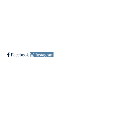
Ishockey Elite
Bli medlem i klubben!
Trykk her for innmelding
Facebook
Instagram