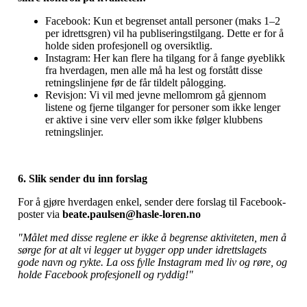
Facebook: Kun et begrenset antall personer (maks 1–2
per idrettsgren) vil ha publiseringstilgang. Dette er for å
holde siden profesjonell og oversiktlig.
Instagram: Her kan flere ha tilgang for å fange øyeblikk
fra hverdagen, men alle må ha lest og forstått disse
retningslinjene før de får tildelt pålogging.
Revisjon: Vi vil med jevne mellomrom gå gjennom
listene og fjerne tilganger for personer som ikke lenger
er aktive i sine verv eller som ikke følger klubbens
retningslinjer.
6. Slik sender du inn forslag
For å gjøre hverdagen enkel, sender dere forslag til Facebook-
poster via
beate.paulsen@hasle-loren.no
"Målet med disse reglene er ikke å begrense aktiviteten, men å
sørge for at alt vi legger ut bygger opp under idrettslagets
gode navn og rykte. La oss fylle Instagram med liv og røre, og
holde Facebook profesjonell og ryddig!"