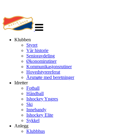
Veksle
navigasjon
Klubben
Styret
Vår historie
Senioravdeling
Økonomirutiner
Kommunikasjonsrutiner
Hovedstyrereferat
Årsmøte med beretninger
Idretter
Fotball
Håndball
Ishockey Yngres
Ski
Innebandy
Ishockey Elite
Sykkel
Anlegg
Klubbhus