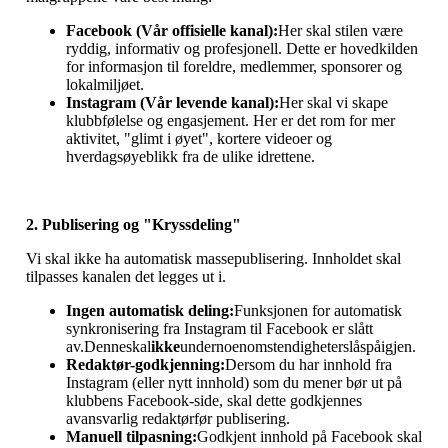
Facebook (Vår offisielle kanal):
Her skal stilen være
ryddig, informativ og profesjonell. Dette er hovedkilden
for informasjon til foreldre, medlemmer, sponsorer og
lokalmiljøet.
Instagram (Vår levende kanal):
Her skal vi skape
klubbfølelse og engasjement. Her er det rom for mer
aktivitet, "glimt i øyet", kortere videoer og
hverdagsøyeblikk fra de ulike idrettene.
2. Publisering og "Kryssdeling"
Vi skal ikke ha automatisk massepublisering. Innholdet skal
tilpasses kanalen det legges ut i.
Ingen automatisk deling:
Funksjonen for automatisk
synkronisering fra Instagram til Facebook er slått
av.Denneskal
ikke
undernoenomstendigheterslåspåigjen.
Redaktør-godkjenning:
Dersom du har innhold fra
Instagram (eller nytt innhold) som du mener bør ut på
klubbens Facebook-side, skal dette godkjennes
avansvarlig redaktørfør publisering.
Manuell tilpasning:
Godkjent innhold på Facebook skal