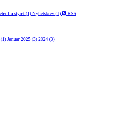
ter fra styret (1)
Nyhetsbrev (1)
RSS
 (1)
Januar 2025 (3)
2024 (3)