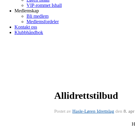
VIP-rommet Ishall
Medlemskap
Bli medlem
Medlemsfordeler
Kontakt oss
Klubbhåndbok
Allidrettstilbud
Postet av
Hasle-Løren Idrettslag
den
8. ap
Ha