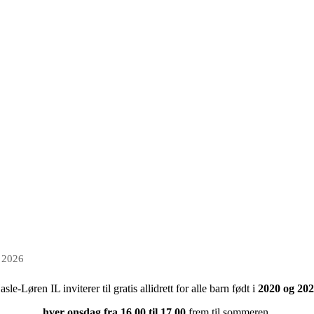
r 2026
sle-Løren IL inviterer til gratis allidrett for alle barn født i
2020 og 202
hver onsdag fra 16.00 til 17.00
frem til sommeren.