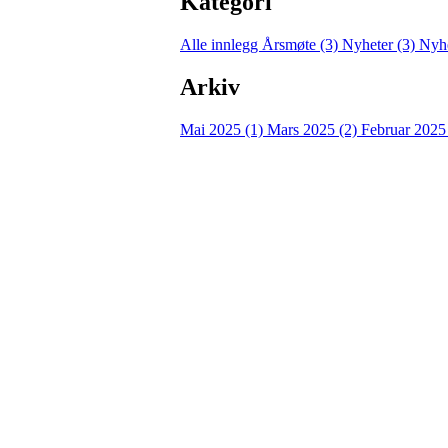
Kategori
Alle innlegg
Årsmøte (3)
Nyheter (3)
Nyhe
Arkiv
Mai 2025 (1)
Mars 2025 (2)
Februar 2025
Hasle-Løren IL
Spireaveien 3
0580 Oslo
Org. nr.: 935538378
dl@hasle-loren.no
Idretter