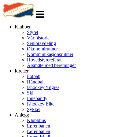
Veksle
navigasjon
Klubben
Styret
Vår historie
Senioravdeling
Økonomirutiner
Kommunikasjonsrutiner
Hovedstyrereferat
Årsmøte med beretninger
Idretter
Fotball
Håndball
Ishockey Yngres
Ski
Innebandy
Ishockey Elite
Sykkel
Anlegg
Klubbhus
Lørenbanen
Lørenhallen
Løren Ishall