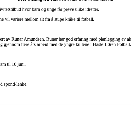
tivitetstilbud hvor barn og unge får prøve ulike idretter.
om alt fra å stupe kråke til fotball.
ert av Runar Amundsen. Runar har god erfaring med planlegging av aktivi
ng gjennom flere års arbeid med de yngre kullene i Hasle-Løren Fotball.
ram til 10.juni.
ed spond-lenke.