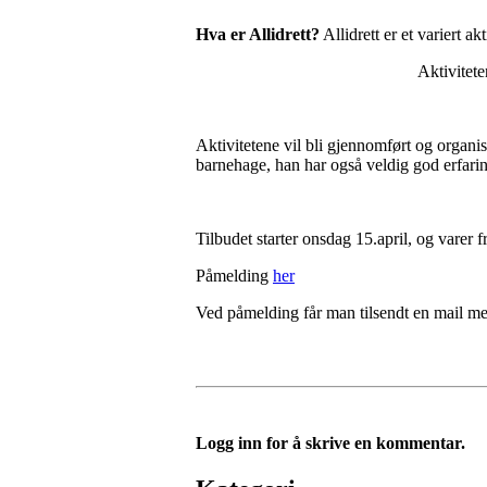
Hva er Allidrett?
Allidrett er et variert ak
Aktivitetene vil variere mell
Aktivitetene vil bli gjennomført og organis
barnehage, han har også veldig god erfari
Tilbudet starter onsdag 15.april, og varer f
Påmelding
her
Ved påmelding får man tilsendt en mail m
Logg inn for å skrive en kommentar.